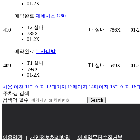
01-2X
예약완료
제네시스 G80
T2 실내
T2 실내
410
786X
01-
786X
01-2X
예약완료
뉴카니발
T1 실내
T1 실내
409
599X
01-
599X
01-2X
처음
이전
11
페이지
12
페이지
13
페이지
14
페이지
15
페이지
16
주차장 검색
검색어 필수
Search
이용약관
개인정보처리방침
이메일무단수집거부