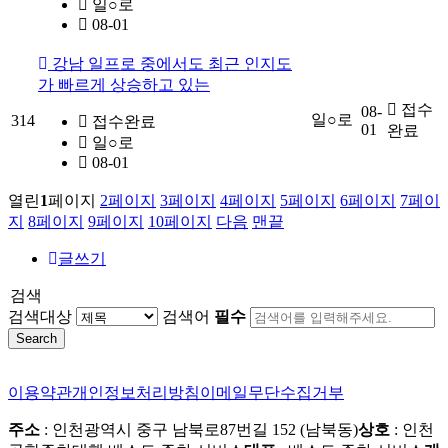
일○로
08-01
강남 일프로 중에서도 최근 인지도
가 빠르게 상승하고 있는
접수
08-
일○로
314
접수완료
01
완료
일○로
08-01
열린
1
페이지
2
페이지
3
페이지
4
페이지
5
페이지
6
페이지
7
페이
지
8
페이지
9
페이지
10
페이지
다음
맨끝
글쓰기
검색
검색대상
검색어
필수
Search
이용약관
개인정보처리방침
이메일무단수집거부
주소
: 인천광역시 중구 남북로87번길 152 (남북동)
상호
: 인천